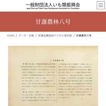
コ
ナ
ン
ビ
テ
ゲ
ン
ー
甘藷農林八号
ツ
シ
へ
ョ
ス
ン
HOME
データ・文献
甘藷品種図説デジタル復刻版
甘藷農林八号
キ
に
ッ
移
プ
動