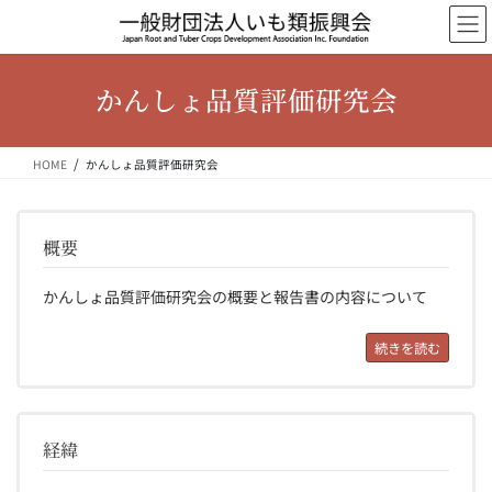
コ
ナ
ン
ビ
テ
ゲ
ン
ー
かんしょ品質評価研究会
ツ
シ
へ
ョ
ス
ン
HOME
かんしょ品質評価研究会
キ
に
ッ
移
プ
動
概要
かんしょ品質評価研究会の概要と報告書の内容について
続きを読む
経緯